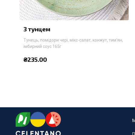
З тунцем
Тунець, помідори чері, мікс-салат, конжут, тим’ян,
імбирний соус 165г
₴
235.00
П