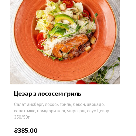
Цезар з лососем гриль
Салат айсберг, лосось гриль, бекон, авокадо,
салат-мікс, помідори чері, мікрогрін, соус Цезар
350/50г
₴
385.00