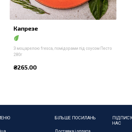
Капрезе
З моцарелою fresca, помідорами під соусом Песто
280г
₴
265.00
МЕНЮ
БІЛЬШЕ ПОСИЛАНЬ
ПІДПИСУ
НАС
іца
Доставка і оплата