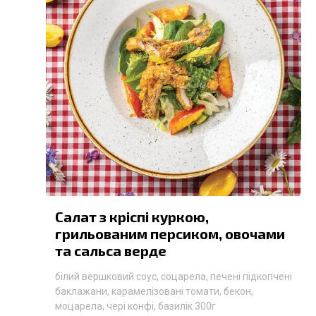
Салат з кріспі куркою,
грильованим персиком, овочами
та сальса верде
білий вершковий соус, соцарела, печені підкопчені
баклажани, карамелізовані томати, бекон,
моцарела, чері конфі, базилік 300г