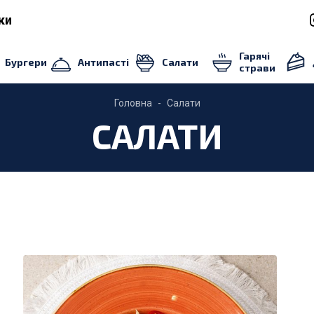
ки
Гарячі
Бургери
Антипасті
Салати
страви
Головна
Салати
САЛАТИ