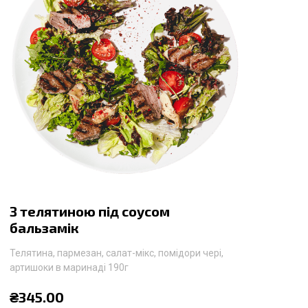
З телятиною під соусом
бальзамік
Телятина, пармезан, салат-мікс, помідори чері,
артишоки в маринаді 190г
₴
345.00