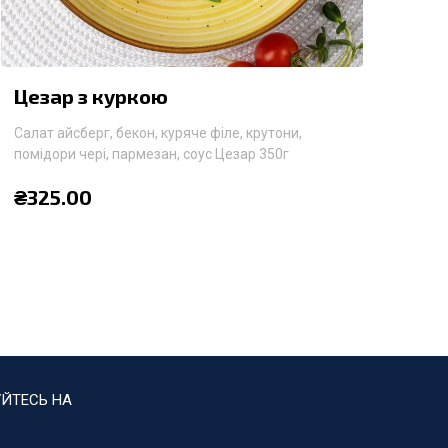
Цезар з куркою
Салат айсберг, бекон, куряче філе, крутони,
помідори чері, пармезан, соус Цезар 350г
₴
325.00
ЙТЕСЬ НА